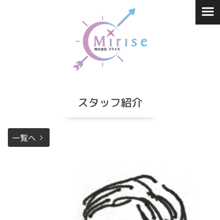
コ
ン
テ
ン
ツ
へ
ス
キ
スタッフ紹介
ッ
プ
一覧へ