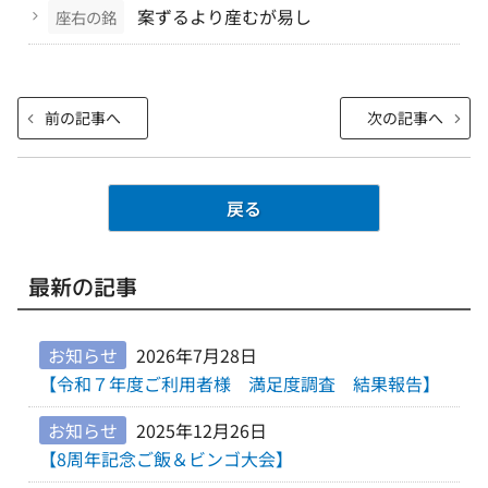
案ずるより産むが易し
座右の銘
投
前
次
前の記事へ
次の記事へ
稿
の
の
ナ
投
投
ビ
稿
稿
戻る
ゲ
ー
最新の記事
シ
ョ
ン
お知らせ
2026年7月28日
【令和７年度ご利用者様 満足度調査 結果報告】
お知らせ
2025年12月26日
【8周年記念ご飯＆ビンゴ大会】