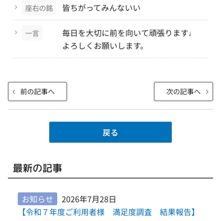
皆ちがってみんないい
座右の銘
毎日を大切に前を向いて頑張ります♩
一言
よろしくお願いします。
投
前
次
前の記事へ
次の記事へ
稿
の
の
ナ
投
投
ビ
稿
稿
戻る
ゲ
ー
最新の記事
シ
ョ
ン
お知らせ
2026年7月28日
【令和７年度ご利用者様 満足度調査 結果報告】