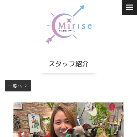
コ
ン
テ
ン
ツ
へ
ス
キ
スタッフ紹介
ッ
プ
一覧へ