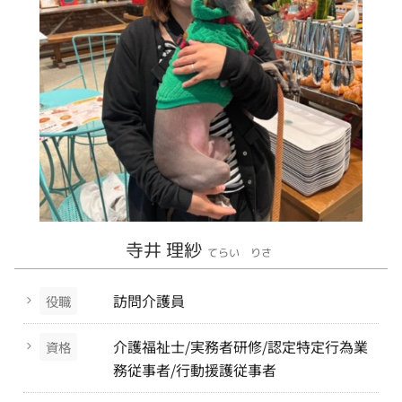
寺井 理紗
てらい りさ
訪問介護員
役職
介護福祉士/実務者研修/認定特定行為業
資格
務従事者/行動援護従事者